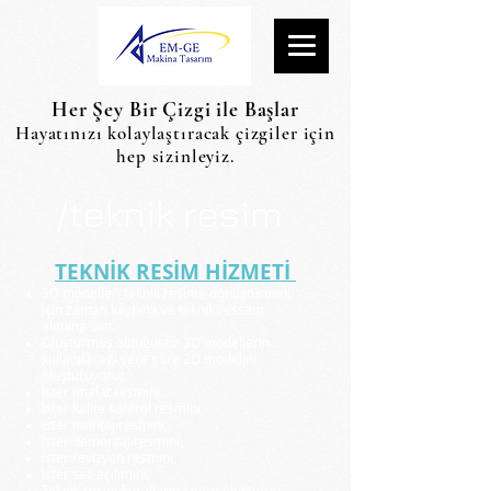
Her Şey Bir Çizgi ile Başlar
Hayatınızı kolaylaştıracak çizgiler için
hep sizinleyiz.
/teknik resim
TEKNİK RESİM HİZMETİ
3D modelleri teknik resime dönüştürmek
için zaman kaybına ve teknik ressam
alımına son.
Oluşturmuş olduğunuz 3D modellerin
kullanılacağı yere göre 2D modelini
oluşturuyoruz.
İster imalat resmini,
İster kalite kontrol resmini,
İster montaj resmini,
İster demontaj resmini,
ister revizyon resmini,
İster sac açılımını,
Teknik resim kurallarına göre oluşturup