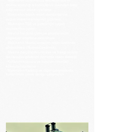
Makinenin tasarımında işlenebilirlilik ve
montaj kolaylığı teknolojilerini yakından takip
edip mevcut ürüne uyarlama
Makinanın teknik resim standartlarına
uygun imalat resimlerinin çizilmesi.
Makinanın TSE ve patent için uygun
resimlerinin çizimi.
Mevcut her türlü çizim ve projelerinizin
bilgisayar ortamına aktarılması.
Makinanın Montaj sırasının resim üzerinde
gösterilmesi (Numaralandırma).
Makina parçalarının nereye ve hangi sırayla
takılacağını gösteren demonte resim desteği
Kullanım kılavuzu ve kurulum (montaj)
kılavuzu hazırlama
Makinanın Katalog ve diğer çalışmalarda
kullanılmak üzere render çalışmaları