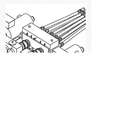
Dişli Şanzuman Kutusu Tasarımı
Özellikle boy kesme ve dilme hatlarında
kullanılan doğrultma ve ön doğrultma
gruplarının iş merdaneleri için tasarlanan
tahrik ve şaft grupları ile birlikte ihtiyaca
yönelik tahrik sistemlerinin gerekli devir ve
güç hesaplamaları ile birlikte mekanik