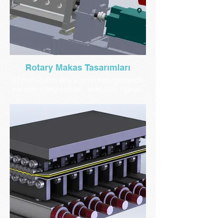
Rotary Makas Tasarımları
0,5mm-20mm Boy kesme hattı içerisinde
yer alan rotary makas , start stop makas,
uçar makas makina gruplarının
tasarımlarını yapıyoruz