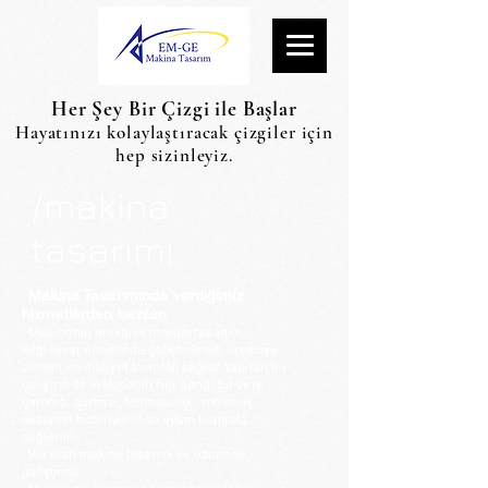
Her Şey Bir Çizgi ile Başlar
Hayatınızı kolaylaştıracak çizgiler için
hep sizinleyiz.
/makina
tasarımı
Makina Tasarımında verdiğimiz
hizmetlerden bazıları
Makinanın mekanik montaj tasarımı,
bilgisayar ortamında çalıştırılması üreticiye
zaman ve maliyet avantajı sağlar. Yapılan bu
çalışma ile makinenin her hangi bir yere
çarpma, sürtme , temassızlık , mekanik
aksamın birbiriyle olan uyum kontrolü
sağlanır.
Var olan makine tasarımı ve üzerinde
geliştirme.