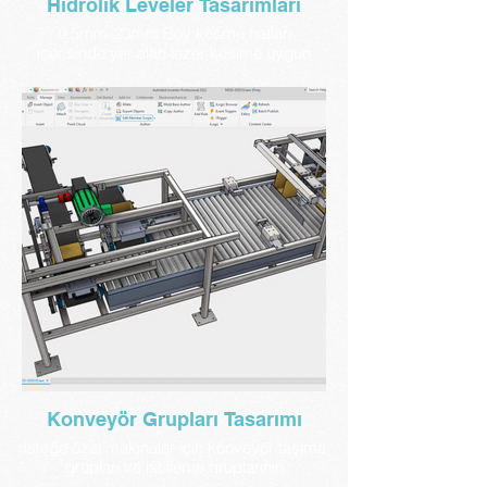
Hidrolik Leveler Tasarımları
0,5mm-20mm Boy kesme hatları
içerisinde yer alan lazer kesime uygun
hidrolik doğrultma (leveler) makina
gruplarının tasarımlarını yapıyoruz
Konveyör Grupları Tasarımı
İsteğe özel makinalar için konveyör taşıma
grupları ve istifleme gruplarının
tasarımlarını yapıyoruz