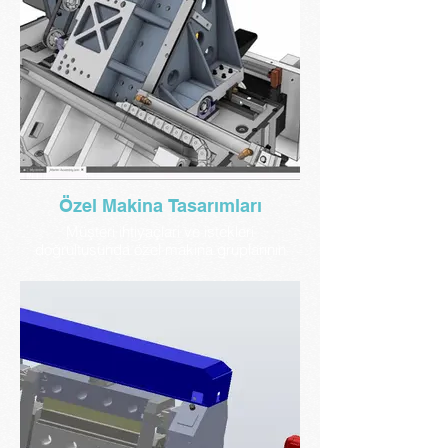
Özel Makina Tasarımları
Müşteri ihtiyaçları ve istekleri
doğrultusunda özel makina gruplarının
tasarımlarını yapıyoruz