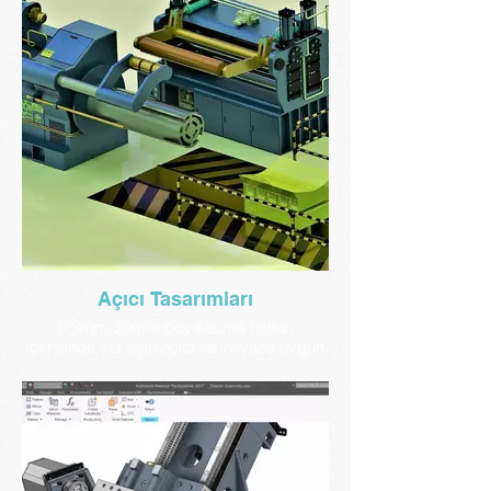
Açıcı Tasarımları
0,3mm-20mm boy kesme hatları
içerisinde yer alan açıcı ve ihtiyaca uygun
hidrolik ön doğrultma (straightener)
makina gruplarının tasarımlarını yapıyoruz